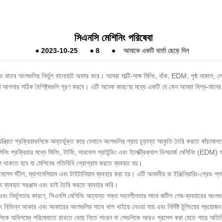
সিএনসি মেশিনিং পরিষেবা
●
2023-10-25
●
8
●
আমাকে একটি বার্তা ছেড়ে দিন
 ধাতব অংশগুলির নির্ভুল বানোয়াট অফার করে। আমরা মাল্টি-অক্ষ মিলিং, বাঁক, EDM, পৃষ্ঠ নাকাল
ে আপনার সঠিক বৈশিষ্ট্যগুলি পূরণ করবে। এটি অনেক কারণের মধ্যে একটি যে কেন আমরা বিশ্ব-মানের কো
য়ন্ত্রিত প্রক্রিয়াগুলিকে অন্তর্ভুক্ত করে যেখানে অংশগুলির প্রায় চূড়ান্ত আকৃতি তৈরি করতে কা
েশিনিং প্রক্রিয়ার মধ্যে মিলিং, টার্নিং, সারফেস গ্রাইন্ডিং এবং ইলেক্ট্রিক্যাল ডিসচার্জ মেশিনিং (E
 থাকতে হবে যা মেশিনের গতিবিধি প্রোগ্রাম করতে ব্যবহৃত হয়।
লেস স্টীল, ম্যাগনেসিয়াম এবং টাইটানিয়াম ব্যবহার করা হয়। এটি অনমনীয় বা ইঞ্জিনিয়ারিং-গ্রেড 
জন্য ব্যবহৃত সরঞ্জাম এবং ডাই তৈরি করতে ব্যবহার করি।
রযোগ্যতা এবং নির্ভুলতার কারণে, সিএনসি মেশিনিং অত্যন্ত শক্ত সহনশীলতার সাথে জটিল শেষ-ব্যবহারের 
বং বিভিন্ন আকার এবং আকারের অংশগুলির সাথে খাপ খাইয়ে নেওয়া যায় এবং নির্দিষ্ট টুলিংয়ের প্র
এগুলিকে অবিলম্বে পরিষেবাতে রাখতে বেছে নিতে পারেন বা সেগুলিকে আরও প্রসেস করা যেতে পারে অতিরি