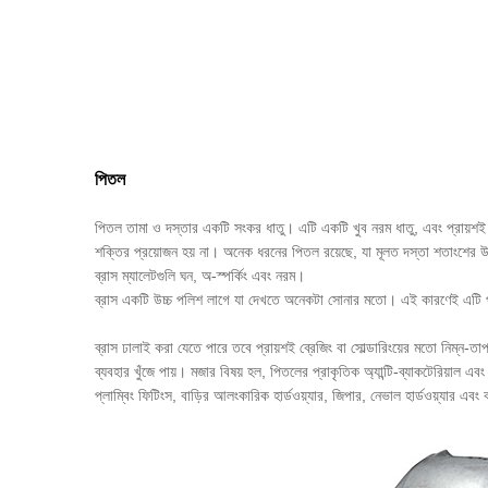
পিতল
পিতল তামা ও দস্তার একটি সংকর ধাতু। এটি একটি খুব নরম ধাতু, এবং প্রায়শই তৈ
শক্তির প্রয়োজন হয় না। অনেক ধরনের পিতল রয়েছে, যা মূলত দস্তা শতাংশের উপ
ব্রাস ম্যালেটগুলি ঘন, অ-স্পর্কিং এবং নরম।
ব্রাস একটি উচ্চ পলিশ লাগে যা দেখতে অনেকটা সোনার মতো। এই কারণেই এটি প্রায়
ব্রাস ঢালাই করা যেতে পারে তবে প্রায়শই ব্রেজিং বা সোল্ডারিংয়ের মতো নিম্ন-তা
ব্যবহার খুঁজে পায়। মজার বিষয় হল, পিতলের প্রাকৃতিক অ্যান্টি-ব্যাকটেরিয়াল এবং
প্লাম্বিং ফিটিংস, বাড়ির আলংকারিক হার্ডওয়্যার, জিপার, নেভাল হার্ডওয়্যার এবং বা