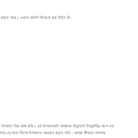
মাধান করতে পারে। এখানে আপনি বিবেচনা করা উচিত কি.
 খাদ উপকরণ নিয়ে কাজ করি। এই উপকরণগুলি আমাদের স্ট্যান্ডার্ড ইনভেন্টরির অংশ এবং
র্ড অ্যালয়-এর মতো বিশেষ উপকরণও সরবরাহ করতে পারি - আমরা কীভাবে আপনার