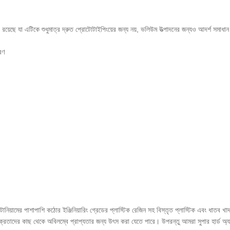
ধা রয়েছে যা এটিকে শুধুমাত্র দ্রুত প্রোটোটাইপিংয়ের জন্য নয়, ভলিউম উত্পাদনের জন্যও আদর্শ স
রণ
ইটানিয়ামের পাশাপাশি কঠোর ইঞ্জিনিয়ারিং গ্রেডের প্লাস্টিক রেজিন সহ বিস্তৃত প্লাস্টিক এবং ধাতব
য বিক্রেতাদের কাছ থেকে অবিলম্বে প্রাপ্যতার জন্য উৎস করা যেতে পারে। উপরন্তু আমরা সুপার হা