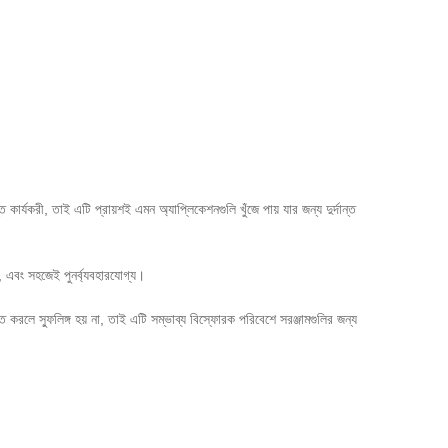
যকরী, তাই এটি প্রায়শই এমন অ্যাপ্লিকেশনগুলি খুঁজে পায় যার জন্য দুর্দান্ত
, এবং সহজেই পুনর্ব্যবহারযোগ্য।
ত করলে স্ফুলিঙ্গ হয় না, তাই এটি সম্ভাব্য বিস্ফোরক পরিবেশে সরঞ্জামগুলির জন্য