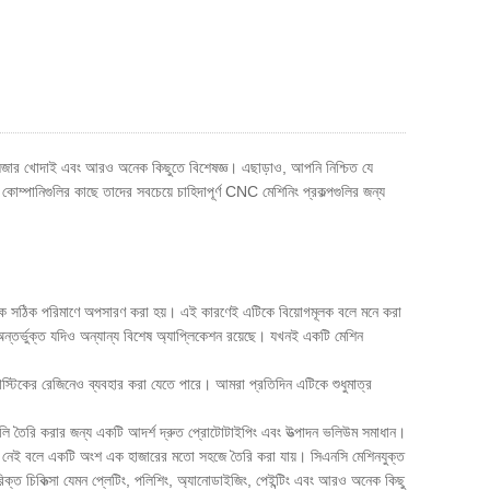
Live
, লেজার খোদাই এবং আরও অনেক কিছুতে বিশেষজ্ঞ। এছাড়াও, আপনি নিশ্চিত যে
ম্পানিগুলির কাছে তাদের সবচেয়ে চাহিদাপূর্ণ CNC মেশিনিং প্রকল্পগুলির জন্য
ঁচামালকে সঠিক পরিমাণে অপসারণ করা হয়। এই কারণেই এটিকে বিয়োগমূলক বলে মনে করা
DM) অন্তর্ভুক্ত যদিও অন্যান্য বিশেষ অ্যাপ্লিকেশন রয়েছে। যখনই একটি মেশিন
প্লাস্টিকের রেজিনেও ব্যবহার করা যেতে পারে। আমরা প্রতিদিন এটিকে শুধুমাত্র
অংশগুলি তৈরি করার জন্য একটি আদর্শ দ্রুত প্রোটোটাইপিং এবং উত্পাদন ভলিউম সমাধান।
য়োজন নেই বলে একটি অংশ এক হাজারের মতো সহজে তৈরি করা যায়। সিএনসি মেশিনযুক্ত
ক্ত চিকিত্সা যেমন প্লেটিং, পলিশিং, অ্যানোডাইজিং, পেইন্টিং এবং আরও অনেক কিছু