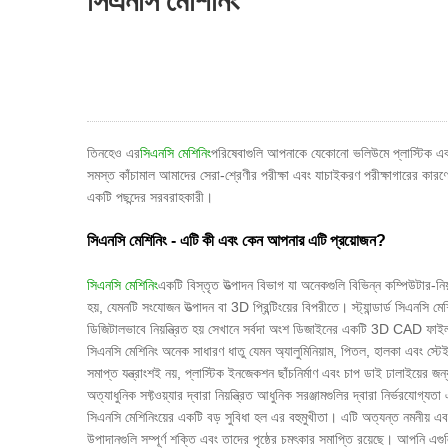
সিএনসি মেশিনিং
তিনহেও এর
সিএনসি মেশিনিং
পরিষেবাগুলি আপনাকে যেকোনো ভলিউমে প্লাস্টিক এবং
সমস্ত কাঁচামাল আমাদের সেরা-শ্রেণীর পরীক্ষা এবং যাচাইকরণ পরীক্ষাগারের কারণ
একটি পছন্দের সরবরাহকারী।
সিএনসি মেশিনিং - এটি কী এবং কেন আপনার এটি প্রয়োজন?
সিএনসি মেশিনিং
একটি বিস্তৃত উত্পাদন বিভাগ যা অনেকগুলি বিভিন্ন কম্পিউটার-নি
হয়, যেমনটি সংযোজন উত্পাদন বা 3D প্রিন্টিংয়ের বিপরীতে। স্ট্যান্ডার্ড সিএনসি ম
ডিজিটালভাবে নিয়ন্ত্রিত হয় সেখানে সর্বদা অংশ ডিজাইনের একটি 3D CAD ফাইল
সিএনসি মেশিনিং অনেক সাধারণ ধাতু যেমন অ্যালুমিনিয়াম, পিতল, হালকা এবং স্টেইন
সমাপ্ত যন্ত্রাংশই নয়, প্লাস্টিক ইনজেকশন ছাঁচনির্মাণ এবং চাপ ডাই ঢালাইয়ের 
অত্যাধুনিক সফ্টওয়্যার দ্বারা নিয়ন্ত্রিত আধুনিক সরঞ্জামগুলির দ্বারা নির্ভ
সিএনসি মেশিনিংয়ের একটি বড় সুবিধা হল এর বহুমুখীতা। এটি অত্যন্ত নমনীয় এ
উপাদানগুলি সম্পূর্ণ শক্তি এবং তাদের পৃষ্ঠের চমৎকার সমাপ্তি রয়েছে। আপনি 