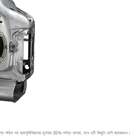
য শক্তি সহ অ্যালুমিনিয়ামের তুলনায় 35% পর্যন্ত হালকা, তবে এটি কিছুটা বেশি ব্যয়বহুলও।