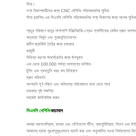
দিয়ে।
পণ্য বিকাশকারীদের জন্য CNC মেশিনিং পরিষেবাগুলির সুবিধা
স্টার র‌্যাপিড-এর সিএনসি মেশিনিং পরিষেবাগুলির পণ্য বিকাশের জন্য অনেক সুবি
প্রচুর পরিমাণে ধাতুর পাশাপাশি ইঞ্জিনিয়ারিং-গ্রেড প্লাস্টিকের রেজিন দ্রুত অপসা
অত্যন্ত নির্ভুল এবং পুনরাবৃত্তিযোগ্য
জটিল জ্যামিতি তৈরির জন্য চমৎকার
বহুমুখী
বিভিন্ন ধরণের সাবস্ট্রেটের জন্য উপযুক্ত
এক থেকে 100,000 পর্যন্ত মাপযোগ্য ভলিউম
টুলিং এবং প্রস্তুতি খরচ কম বিনিয়োগ
দ্রুত পরিবর্তন
অংশগুলি পূর্ণ-শক্তি এবং অবিলম্বে পরিষেবাতে রাখা যেতে পারে
চমৎকার পৃষ্ঠ সমাপ্তি
সহজেই কাস্টমাইজ করুন
সিএনসি মেশিনিং
কাচামাল
আমরা ম্যাগনেসিয়াম, হালকা এবং স্টেইনলেস স্টীল, অ্যালুমিনিয়াম, পিতল এবং টা
আমাদের দ্বারা পুঙ্খানুপুঙ্খভাবে যাচাই করা এবং অনুমোদিত হওয়া নির্ভরযোগ্