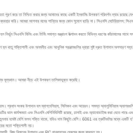
নীয়তা পূরণ করে তা নিশ্চিত করার জন্য আমাদের কাছে একটি ইনকামিং উপকরণ পরিদর্শন ল্যাব রয়েছে যেখ
্ত্র ব্যবহার করি। আমরা আপনার মনের শান্তির জন্য কোন সুযোগ ছাড়ি না। সিএনসি মেটেরিয়ালস: সিএন
 হল নির্ভুল সিএনসি মিলিং এবং টার্নিং সমাপ্ত যন্ত্রাংশ উত্পাদন করতে বিভিন্ন ধরণের কাঁচামালের স
ল ধাতু শক্তিশালী এবং অনমনীয় এবং আধুনিক সরঞ্জামগুলির দ্বারা সৃষ্ট দ্রুত উপাদান অপসারণ সহ্
্য মূল্যবান। আমরা নীচে এই উপকরণ তালিকাভুক্ত করেছি।
মিনিয়াম। প্রধান সংকর উপাদান হল ম্যাগনেসিয়াম, সিলিকন এবং আয়রন। সমস্ত অ্যালুমিনিয়াম অ্যা
হল এটির ভাল কার্যক্ষমতা এবং সিএনসি মেশিনিবিলিটি রয়েছে, ঢালাই এবং অ্যানোডাইজ করা যেতে পারে এ
যথেষ্ট বেশি ফলন শক্তি থাকে, যদিও দাম কিছুটা বেশি। 6061 এর ত্রুটিগুলির মধ্যে একটি হ'ল নোনা
োয়ের মতো শক্তিশালী নয়।
গ্রী, কিছু বিমানের উপাদান এবং RC যানবাহনের ফ্রেমের জন্য ব্যবহৃত হয়।