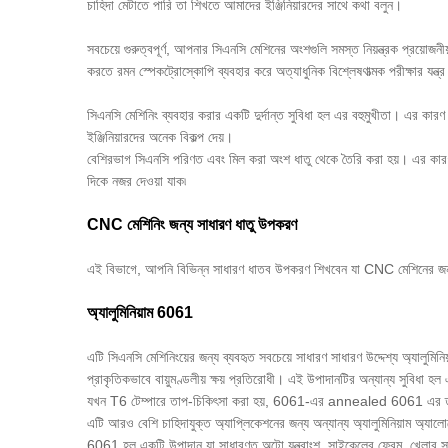
চাহিদা মেটাতে পারি তা শিখতে আমাদের ইঞ্জিনিয়ারদের সাথে কথা বলুন।
সবচেয়ে গুরুত্বপূর্ণ, আপনার সিএনসি মেশিনের অংশগুলি সমস্ত নিয়ন্ত্রক প্রয়োজ
করতে রমন স্পেকট্রোস্কোপি ব্যবহার করে অত্যাধুনিক বিশ্লেষণাত্মক পরীক্ষার যন
সিএনসি মেশিনিং ব্যবহার করার একটি দুর্দান্ত সুবিধা হল এর বহুমুখীতা। এর কারণ
ইঞ্জিনিয়ারদের অনেক বিকল্প দেয়।
বেশিরভাগ সিএনসি পরিণত এবং মিল করা অংশ ধাতু থেকে তৈরি করা হয়। এর কারণ হ
দিকে নজর দেওয়া যাক৷
CNC মেশিনিং জন্য সাধারণ ধাতু উপকরণ
এই বিভাগে, আপনি বিভিন্ন সাধারণ ধাতব উপকরণ শিখবেন যা CNC মেশিনের জন
অ্যালুমিনিয়াম 6061
এটি সিএনসি মেশিনিংয়ের জন্য ব্যবহৃত সবচেয়ে সাধারণ সাধারণ উদ্দেশ্য অ্যালু
প্রাকৃতিকভাবে বায়ুমণ্ডলীয় ক্ষয় প্রতিরোধী। এই উপাদানটির অন্যান্য সুবিধা 
যখন T6 টেম্পারে তাপ-চিকিৎসা করা হয়, 6061-এর annealed 6061 এর তুলনায় 
এটি আরও বেশি চাহিদাযুক্ত অ্যাপ্লিকেশনের জন্য অন্যান্য অ্যালুমিনিয়াম অ্যাল
6061 হল একটি উপাদান যা সাধারণত অটো যন্ত্রাংশ, সাইকেলের ফ্রেম, খেলার সাম