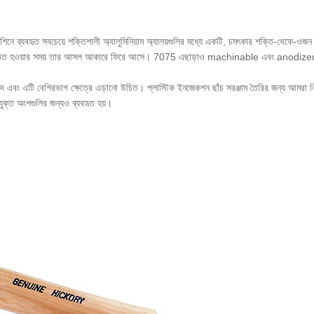
শিনে ব্যবহৃত সবচেয়ে শক্তিশালী অ্যালুমিনিয়াম অ্যালয়গুলির মধ্যে একটি, চমৎকার শক্তি-থেকে-ওজন 
ঠান্ডা-গঠিত হওয়ার সময় তার আসল আকারে ফিরে আসে। 7075 এছাড়াও machinable এবং anodized
ন্দ এবং এটি বেশিরভাগ ক্ষেত্রে এড়ানো উচিত। প্লাস্টিক ইনজেকশন ছাঁচ সরঞ্জাম তৈরির জন্য আমর
যুক্ত অংশগুলির জন্যও ব্যবহৃত হয়।