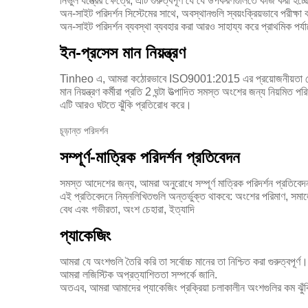
নির্ভুল যন্ত্রের ক্ষেত্রে, এটি গুরুত্বপূর্ণ যে যে উপকরণগুলিতে কাজ করা হ
অন-সাইট পরিদর্শন সিস্টেমের সাথে, অবস্থানগুলি স্বয়ংক্রিয়ভাবে পরীক্ষা
অন-সাইট পরিদর্শন ব্যবস্থা ব্যবহার করা আরও সাহায্য করে প্রাথমিক পর্যা
ইন-প্রসেস মান নিয়ন্ত্রণ
Tinheo এ, আমরা কঠোরভাবে ISO9001:2015 এর প্রয়োজনীয়তা 
মান নিয়ন্ত্রণ কর্মীরা প্রতি 2 ঘন্টা উত্পাদিত সমস্ত অংশের জন্য নিয়মিত প
এটি আরও ঘটতে ঝুঁকি প্রতিরোধ করে।
চূড়ান্ত পরিদর্শন
সম্পূর্ণ-মাত্রিক পরিদর্শন প্রতিবেদন
সমস্ত আদেশের জন্য, আমরা অনুরোধে সম্পূর্ণ মাত্রিক পরিদর্শন প্রতিবে
এই প্রতিবেদনে নিম্নলিখিতগুলি অন্তর্ভুক্ত থাকবে: অংশের পরিমাণ, সমা
বেধ এবং গভীরতা, অংশ চেহারা, ইত্যাদি
প্যাকেজিং
আমরা যে অংশগুলি তৈরি করি তা সর্বোচ্চ মানের তা নিশ্চিত করা গুরুত্বপূর্ণ।
আমরা লজিস্টিক অপ্রত্যাশিততা সম্পর্কে জানি.
অতএব, আমরা আমাদের প্যাকেজিং প্রক্রিয়া চলাকালীন অংশগুলির কম ঝুঁক