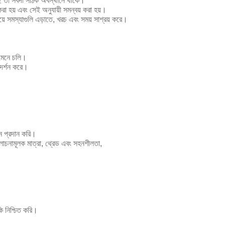
চ্ছে তা সর্বদা সঠিক অবস্থানে থাকে।
 করা হয় এবং সেই অনুযায়ী সমন্বয় করা হয়।
য়ে সমস্যাগুলি এড়াতে, খরচ এবং সময় সাশ্রয় করে।
মেনে চলি।
রিদর্শন করে।
দন প্রদান করি।
লোচনামূলক মাত্রা, থ্রেড এবং সহনশীলতা,
ি নিশ্চিত করি।